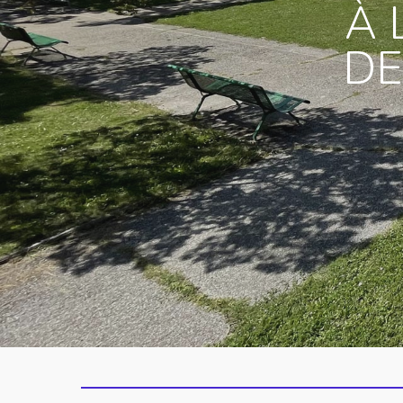
À 
DE