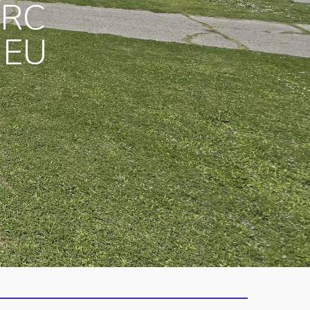
ARC
IEU